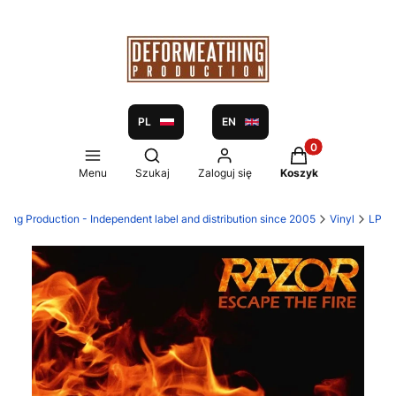
PL
EN
Produkty w koszy
Otwórz wyszukiwarkę
Menu
Szukaj
Zaloguj się
Koszyk
hing Production - Independent label and distribution since 2005
Vinyl
LP