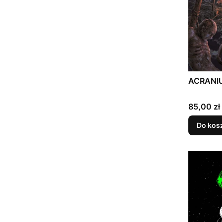
ACRANIUS
Cena
85,00 zł
Do kos