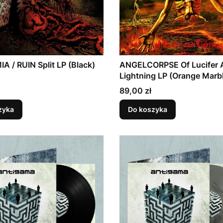
 / RUIN Split LP (Black)
ANGELCORPSE Of Lucifer 
Lightning LP (Orange Marb
Cena
89,00 zł
zyka
Do koszyka