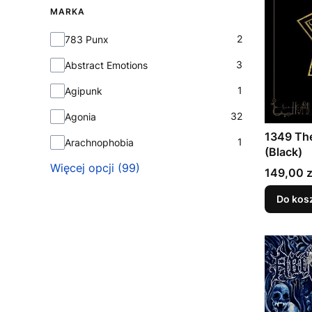
MARKA
Marka
2
783 Punx
3
Abstract Emotions
1
Agipunk
32
Agonia
1349 The
1
Arachnophobia
(Black)
Więcej opcji (99)
Cena
149,00 z
Do kos