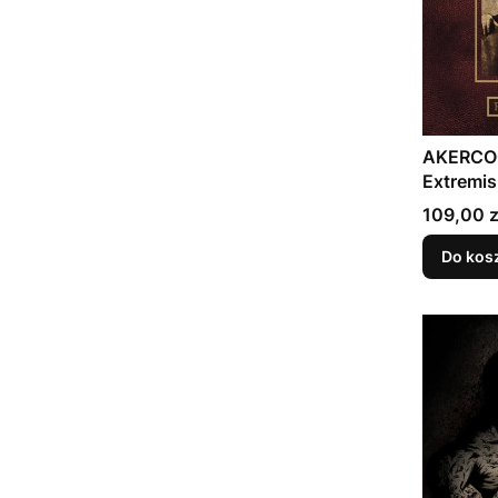
AKERCOC
Extremis
Cena
109,00 z
Do kos