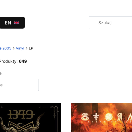
EN
ce 2005
Vinyl
LP
Produkty:
649
 produktów
e:
ne