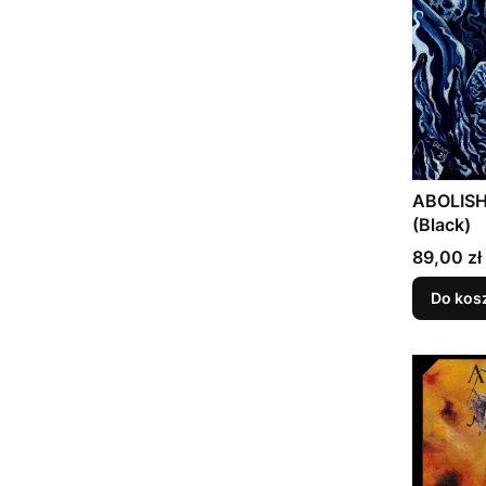
ABOLISH 
(Black)
Cena
89,00 zł
Do kos