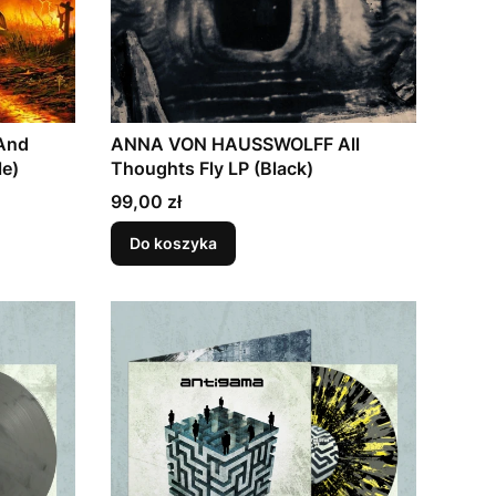
And
ANNA VON HAUSSWOLFF All
le)
Thoughts Fly LP (Black)
Cena
99,00 zł
Do koszyka