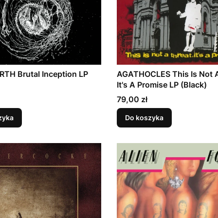
TH Brutal Inception LP
AGATHOCLES This Is Not A
It's A Promise LP (Black)
Cena
79,00 zł
zyka
Do koszyka