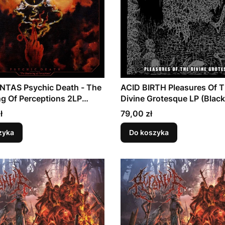
TAS Psychic Death - The
ACID BIRTH Pleasures Of 
ng Of Perceptions 2LP
Divine Grotesque LP (Black
Cena
ł
79,00 zł
zyka
Do koszyka