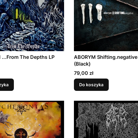
...From The Depths LP
ABORYM Shifting.negative
(Black)
Cena
79,00 zł
zyka
Do koszyka