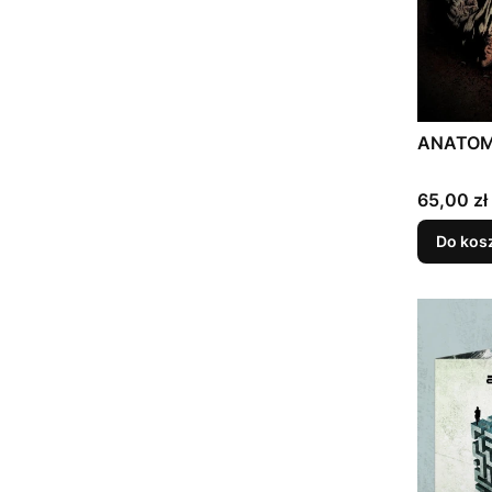
ANATOMIA
Cena
65,00 zł
Do kos