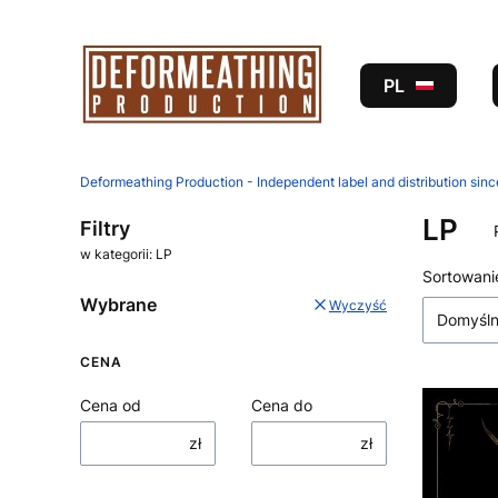
PL
Deformeathing Production - Independent label and distribution sin
LP
Filtry
w kategorii: LP
Lista
Sortowani
Wybrane
Wyczyść
Domyśl
CENA
Cena od
Cena do
zł
zł