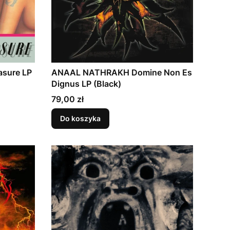
asure LP
ANAAL NATHRAKH Domine Non Es
Dignus LP (Black)
Cena
79,00 zł
Do koszyka