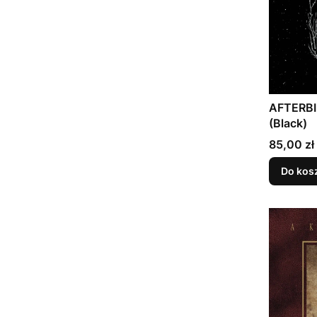
AFTERBIR
(Black)
Cena
85,00 zł
Do kos