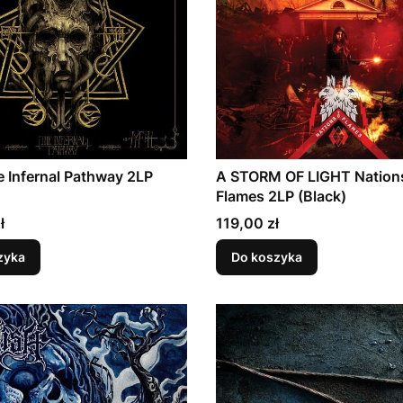
 Infernal Pathway 2LP
A STORM OF LIGHT Nation
Flames 2LP (Black)
Cena
ł
119,00 zł
zyka
Do koszyka