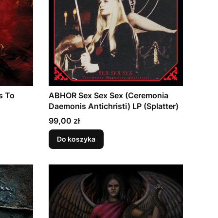
s To
ABHOR Sex Sex Sex (Ceremonia
Daemonis Antichristi) LP (Splatter)
Cena
99,00 zł
Do koszyka