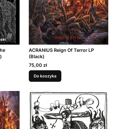
The
ACRANIUS Reign Of Terror LP
)
(Black)
Cena
75,00 zł
Do koszyka