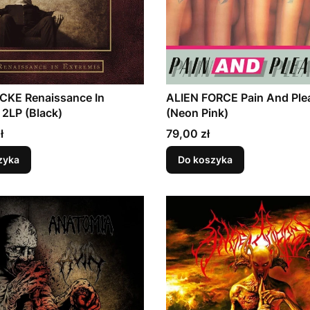
KE Renaissance In
ALIEN FORCE Pain And Ple
 2LP (Black)
(Neon Pink)
Cena
ł
79,00 zł
zyka
Do koszyka