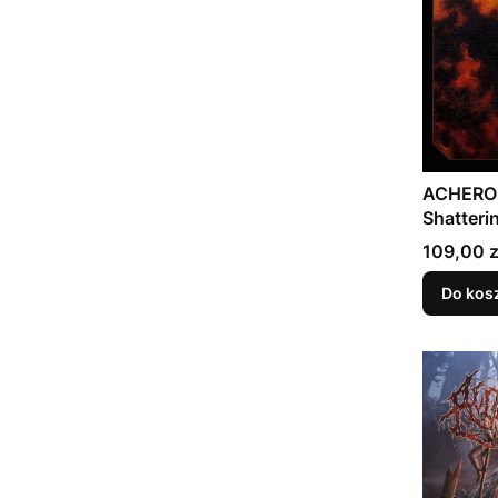
ACHERON
Shatteri
(Black)
Cena
109,00 z
Do kos