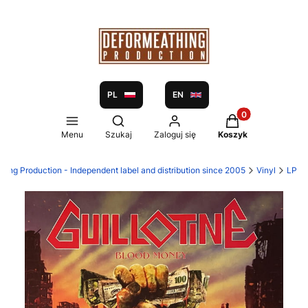
PL
EN
Produkty w koszy
Otwórz wyszukiwarkę
Menu
Szukaj
Zaloguj się
Koszyk
hing Production - Independent label and distribution since 2005
Vinyl
LP