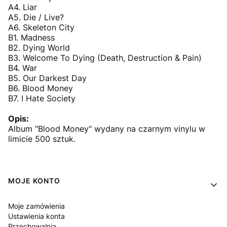
A4. Liar
A5. Die / Live?
A6. Skeleton City
B1. Madness
B2. Dying World
B3. Welcome To Dying (Death, Destruction & Pain)
B4. War
B5. Our Darkest Day
B6. Blood Money
B7. I Hate Society
Opis:
Album "Blood Money" wydany na czarnym vinylu w
limicie 500 sztuk.
Linki w stopce
MOJE KONTO
Moje zamówienia
Ustawienia konta
Przechowalnia