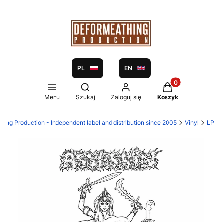
PL
EN
Produkty w koszy
Otwórz wyszukiwarkę
Menu
Szukaj
Zaloguj się
Koszyk
hing Production - Independent label and distribution since 2005
Vinyl
LP