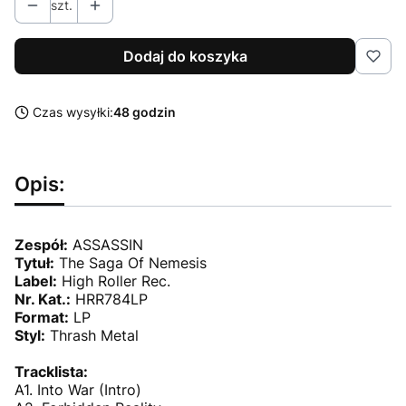
szt.
Dodaj do koszyka
Czas wysyłki:
48 godzin
Opis:
Zespół:
ASSASSIN
Tytuł:
The Saga Of Nemesis
Label:
High Roller Rec.
Nr. Kat.:
HRR784LP
Format:
LP
Styl:
Thrash Metal
Tracklista:
A1. Into War (Intro)