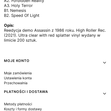
A2. Forbidden Reality
A3. Holy Terror
B1. Nemesis
B2. Speed Of Light
Opis:
Reedycja demo Assassin z 1986 roku. High Roller Rec.
(2021). Ultra clear with red splatter vinyl wydany w
limicie 200 sztuk.
Linki w stopce
MOJE KONTO
Moje zamówienia
Ustawienia konta
Przechowalnia
PŁATNOŚCI I DOSTAWA
Metody płatności
Koszty i formy dostawy