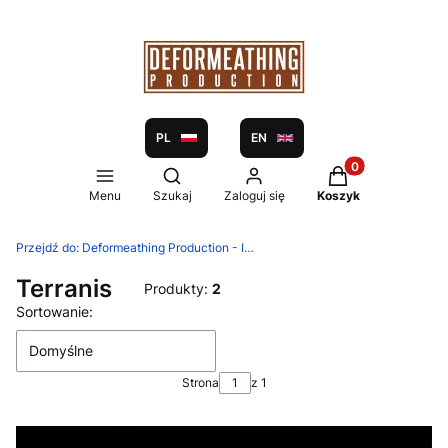
PL
EN
Produkty w koszy
Otwórz wyszukiwarkę
Menu
Szukaj
Zaloguj się
Koszyk
Przejdź do:
Deformeathing Production - Independent label and distribution since 2005
Terranis
Produkty:
2
Lista produktów
Sortowanie:
Domyślne
Strona
z 1