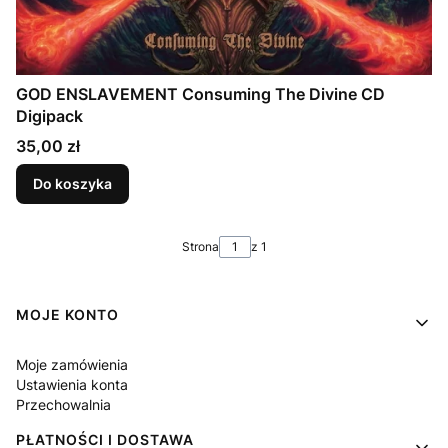
GOD ENSLAVEMENT Consuming The Divine CD
Digipack
Cena
35,00 zł
Do koszyka
Strona
z 1
Linki w stopce
MOJE KONTO
Moje zamówienia
Ustawienia konta
Przechowalnia
PŁATNOŚCI I DOSTAWA