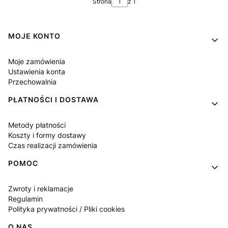
Strona
z 1
Linki w stopce
MOJE KONTO
Moje zamówienia
Ustawienia konta
Przechowalnia
PŁATNOŚCI I DOSTAWA
Metody płatności
Koszty i formy dostawy
Czas realizacji zamówienia
POMOC
Zwroty i reklamacje
Regulamin
Polityka prywatności / Pliki cookies
O NAS