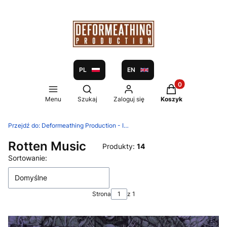
PL
EN
Produkty w koszy
Otwórz wyszukiwarkę
Menu
Szukaj
Zaloguj się
Koszyk
Przejdź do:
Deformeathing Production - Independent label and distribution since 2005
Rotten Music
Produkty:
14
Lista produktów
Sortowanie:
Domyślne
Strona
z 1