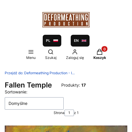
PL
EN
Produkty w koszy
Otwórz wyszukiwarkę
Menu
Szukaj
Zaloguj się
Koszyk
Przejdź do:
Deformeathing Production - Independent label and distribution since 2005
Fallen Temple
Produkty:
17
Lista produktów
Sortowanie:
Domyślne
Strona
z 1