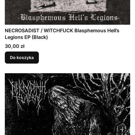
NECROSADIST / WITCHFUCK Blasphemous Hell’s
Legions EP (Black)
Cena
30,00 zł
Do koszyka