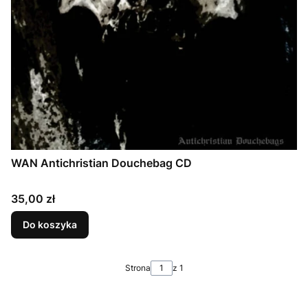
WAN Antichristian Douchebag CD
Cena
35,00 zł
Do koszyka
Strona
z 1