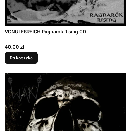
VONULFSREICH Ragnarök Rising CD
Cena
40,00 zł
Do koszyka