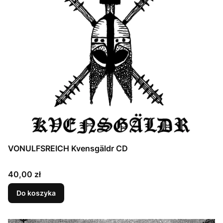
VONULFSREICH Kvensgäldr CD
Cena
40,00 zł
Do koszyka