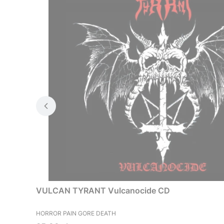
VULCAN TYRANT Vulcanocide CD
PRODUCENT
HORROR PAIN GORE DEATH