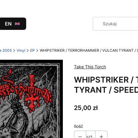
EN
ce 2005
Vinyl
EP
WHIPSTRIKER / TERRORHAMMER / VULCAN TYRANT / SP
Take This Torch
WHIPSTRIKER /
TYRANT / SPEED
Cena
25,00 zł
Ilość
szt.