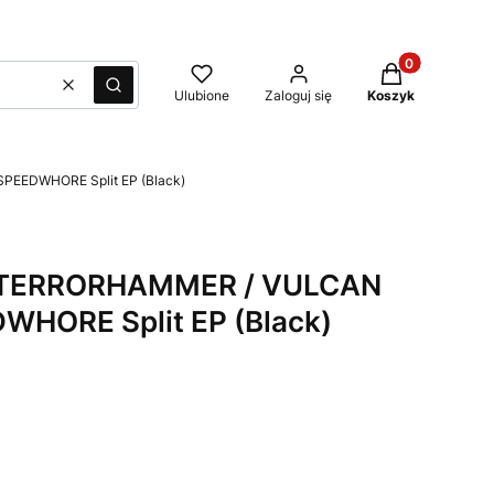
Produkty w kos
Wyczyść
Szukaj
Ulubione
Zaloguj się
Koszyk
EEDWHORE Split EP (Black)
 TERRORHAMMER / VULCAN
WHORE Split EP (Black)