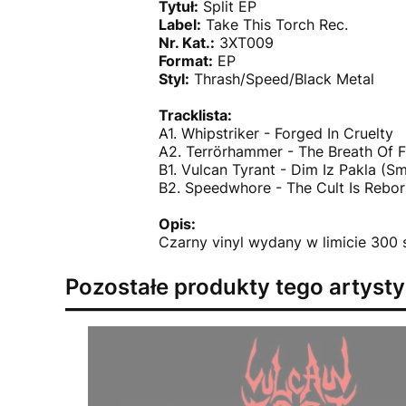
Tytuł:
Split EP
Label:
Take This Torch Rec.
Nr. Kat.:
3XT009
Format:
EP
Styl:
Thrash/Speed/Black Metal
Tracklista:
A1. Whipstriker - Forged In Cruelty
A2. Terrörhammer - The Breath Of F
B1. Vulcan Tyrant - Dim Iz Pakla (S
B2. Speedwhore - The Cult Is Rebor
Opis:
Czarny vinyl wydany w limicie 300 
Pozostałe produkty tego artysty