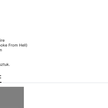
ire
moke From Hell)
n
sztuk.
: