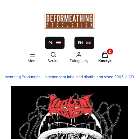
PL
EN
Produkty w koszy
Otwórz wyszukiwarkę
Menu
Szukaj
Zaloguj się
Koszyk
formeathing Production - Independent label and distribution since 2005
CD