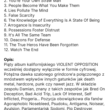
2. You're Your Own Straw Man
3. People Become What You Make Them
4. Lies Pollute The Mind
5. False Scarcity
6. The Knowledge of Everything Is A State Of Being
7. Arrogance Is Insecurity
8. Possessions Foster Distrust
9. It's All The Same Team
10. Deacons For Defense
11. The True Heros Have Been Forgotten
12. Watch The End
Opis:
Piąty album kalifornijskiego VIOLENT OPPOSITION
wcześniej dostępny wyłącznie w formie cyfrowej.
Potężna dawka szalonego grindcore'a połączonego z
mnóstwem wpływów innych gatunków jak death
metal, hardcore, punk czy nawet jazz. W składzie
zespołu Damian, znany z takich zespołów jak Bred On
Deception, Bad Acid Trip, Lack Of Interest, Self
Inflicted, Progeria... Pozycja obowiązkowa dla fanów
Agoraphobic Nosebleed, Psudoku, Antigama, Noisear,
Avulsion, Parlamentarisk Sodomi, Pig Destroyer,