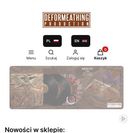
PL
EN
Produkty w koszy
Otwórz wyszukiwarkę
Menu
Szukaj
Zaloguj się
Koszyk
Włąc
Nowości w sklepie: