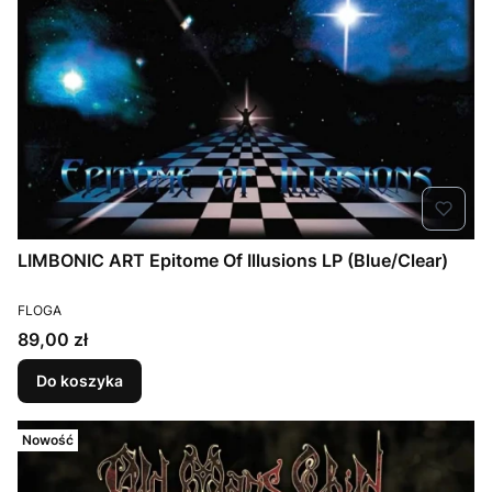
LIMBONIC ART Epitome Of Illusions LP (Blue/Clear)
PRODUCENT
FLOGA
Cena
89,00 zł
Do koszyka
Nowość