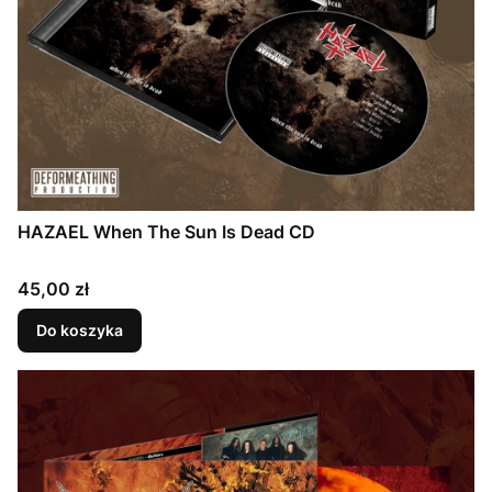
HAZAEL When The Sun Is Dead CD
Cena
45,00 zł
Do koszyka