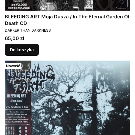
BLEEDING ART Moja Dusza / In The Eternal Garden Of
Death CD
PRODUCENT
DARKER THAN DARKNESS
Cena
65,00 zł
Do koszyka
Nowość