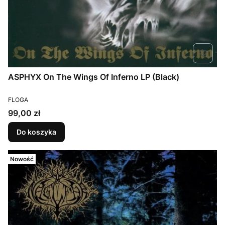
ASPHYX On The Wings Of Inferno LP (Black)
PRODUCENT
FLOGA
Cena
99,00 zł
Do koszyka
Nowość